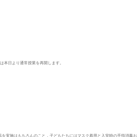
会は本日より通常授業を再開します。
温を実施はもちろんのこと，子どもたちにはマスク着用と入室時の手指消毒お