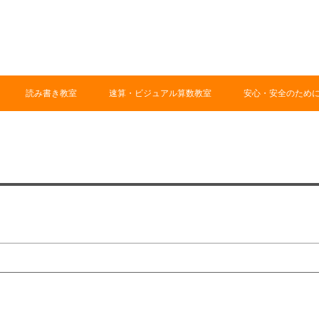
読み書き教室
速算・ビジュアル算数教室
安心・安全のため