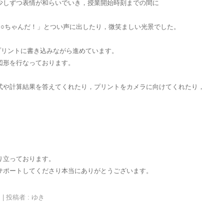
少しずつ表情が和らいでいき，授業開始時刻までの間に
○○ちゃんだ！」とつい声に出したり，微笑ましい光景でした。
たプリントに書き込みながら進めています。
図形を行なっております。
式や計算結果を答えてくれたり，プリントをカメラに向けてくれたり，
り立っております。
サポートしてくださり本当にありがとうございます。
ろ
|
投稿者 : ゆき