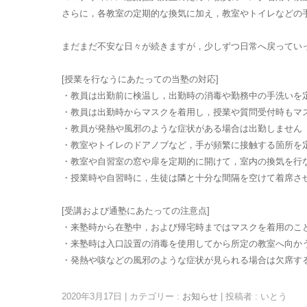
さらに，各教室の定期的な換気に加え，教室やトイレなどの
まだまだ不安な日々が続きますが，少しずつ日常へ戻ってい
[授業を行なうにあたっての当塾の対応]
・教員は出勤前に検温し，出勤時の消毒や勤務中の手洗いを
・教員は出勤時からマスクを着用し，授業や質問受付時もマ
・教員が発熱や風邪のような症状がある場合は出勤しません
・教室やトイレのドアノブなど，手が頻繁に接触する箇所を
・教室や自習室の窓や扉を定期的に開けて，室内の換気を行
・授業時や自習時に，生徒は隣と十分な間隔を空けて着席さ
[受講および通塾にあたっての注意点]
・来塾時から在塾中，および帰宅時まではマスクを着用のこと
・来塾時は入口設置の消毒を使用してから所定の教室へ向か
・発熱や咳などの風邪のような症状が見られる場合は欠席す
2020年3月17日
|
カテゴリー :
お知らせ
|
投稿者 : いとう