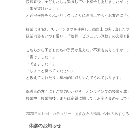
接続直後，子どもたちは緊張している様子もありましたが，
「歯が抜けたよ！」
と近況報告をくれたり，久しぶりに画面上で会うお友達に「
授業は iPad，PC，ペンタブを使用し，画面上に映し出し
授業内容もいつも通り，『速算・ビジュアル算数』の文章と
こちらから子どもたちの手元が見えない不安もありますが，
「書けました！」
「できました！」
「ちょっと待ってください」
と教えてくれたり，積極的に取り組んでくれております。
保護者の方々にもご協力いただき，オンラインでの授業が成
授業中，授業前後，または宿題に関して，お子さまのそばで
2020年5月9日
|
カテゴリー :
あすなろの指導
,
今日のあすな
休講のお知らせ