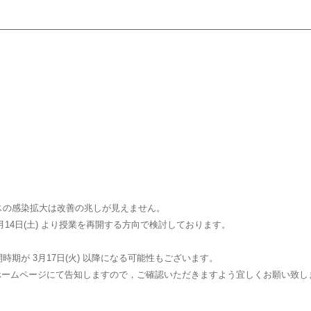
スの感染拡大は改善の兆しが見えません。
，3月14日(土) より授業を再開する方向で検討しております。
期が 3月17日(火) 以降になる可能性もございます。
トおよびホームページにて告知しますので，ご確認いただきますよう宜しくお願い致し