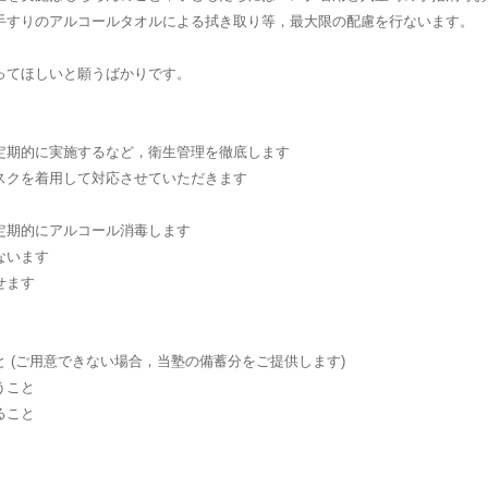
手すりのアルコールタオルによる拭き取り等，最大限の配慮を行ないます。
ってほしいと願うばかりです。
定期的に実施するなど，衛生管理を徹底します
スクを着用して対応させていただきます
定期的にアルコール消毒します
ないます
せます
 (ご用意できない場合，当塾の備蓄分をご提供します)
うこと
ること